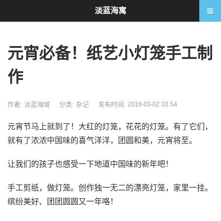
淡蓝海寓
元宵必备！纸艺小灯笼手工制
作
作者: 淡蓝海域
分类:
杂记
发布时间: 2018-03-02 03:54
元宵节马上就到了！大红的灯笼，花花的灯笼。有了它们，
就有了浓浓中国味的喜气洋洋，团圆和美，元宵将至。
让我们的孩子也感受一下地道中国味的新年吧！
手工剪纸，做灯笼。创作独一无二的漂亮灯笼，家里一挂。
缤纷美好、团团圆圆又一年咯！