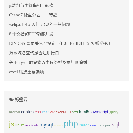
js数组与字符串相互转换
Centos7 硬盘分区——转载
webpack 4.x 入门 出现的一些问题
8 个必备的PHP功能开发
DIV CSS 网页兼容全搞定 （IE6 IE7 IE8 IE9 火狐 谷歌）
万网域名查询是否注册接口
关于mysql 命令修改字段类型及添加删除列
excel 筛选重复选项
标签云
centos
css
html5
javascript
android
css3
div
excel2010
html
jquery
php
js
sql
mysql
linux
react
mootools
option
select
shopex