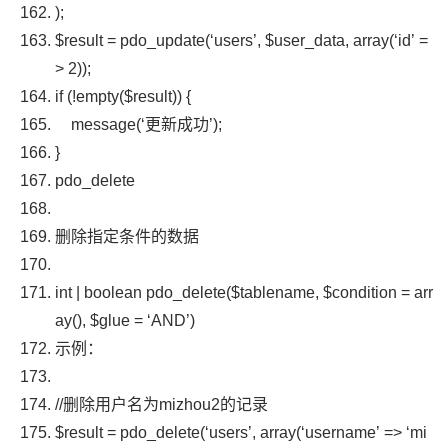
);
$result
=
pdo_update
(
‘users’
,
$user_data
,
array
(
‘id’
=
>
2
));
if
(!
empty
(
$result
))
{
message
(
‘更新成功’
);
}
pdo_delete
删除指定条件的数据
int
|
boolean
pdo_delete
(
$tablename
,
$condition
=
arr
ay
(),
$glue
=
‘AND’
)
示例：
//删除用户名为mizhou2的记录
$result
=
pdo_delete
(
‘users’
,
array
(
‘username’
=>
‘mi