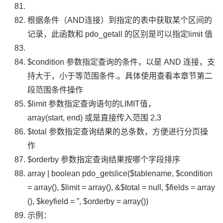
根据条件（
AND
连接）到指定的表中获取某个区间的
记录，此函数和
pdo_getall
的区别是可以指定
limit
值
$condition
参数指定查询的条件，以是
AND
连接，支
持大于，小于等范围条件.。具体使用查看本章节第二
段范围条件操作
$limit
参数指定查询语句的
LIMIT
值，
array
(
start
,
end
)
或是直接传入范围
2
,
3
$total
参数指定查询结果的总条数，方便进行分页操
作
$orderby
参数指定查询结果按哪个字段排序
array
|
boolean
pdo_getslice
(
$tablename
,
$condition
=
array
(),
$limit
=
array
(),
&
$total
=
null
,
$fields
=
array
(),
$keyfield
=
”
,
$orderby
=
array
())
示例：