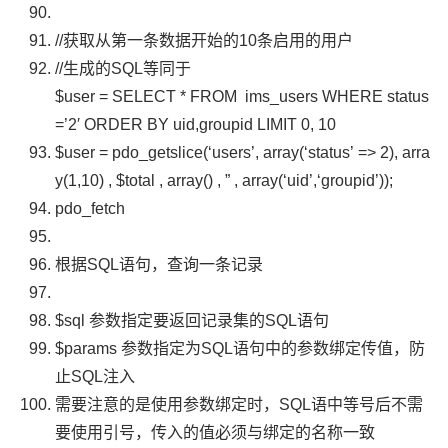
//获取从第一条数据开始的10条启用的用户
//生成的SQL等同于
$user = SELECT * FROM ims_users WHERE status
=’2′ ORDER BY uid,groupid LIMIT 0, 10
$user
=
pdo_getslice
(
‘users’
,
array
(
‘status’
=>
2
),
arra
y
(
1
,
10
)
,
$total
,
array
()
,
”
,
array
(
‘uid’
,
‘groupid’
));
pdo_fetch
根据
SQL
语句，查询一条记录
$sql
参数指定要返回记录集的
SQL
语句
$params
参数指定为
SQL
语句中的参数绑定传值，防
止
SQL
注入
需要注意的是使用参数绑定时，
SQL
语中等号后不需
要使用引号，传入的值必须与绑定的名称一致