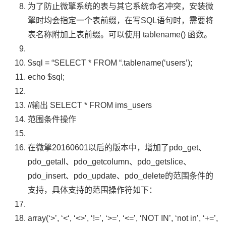
为了防止微擎系统的表与其它系统命名冲突，安装微
擎时均会指定一个表前缀，在写
SQL
语句时，需要将
表名称附加上表前缀。可以使用
tablename
()
函数。
$sql
=
“SELECT * FROM “
.
tablename
(
‘users’
);
echo $sql
;
//输出 SELECT * FROM ims_users
范围条件操作
在微擎
20160601
以后的版本中，增加了
pdo_get
、
pdo_getall
、
pdo_getcolumn
、
pdo_getslice
、
pdo_insert
、
pdo_update
、
pdo_delete
的范围条件的
支持，具体支持的范围操作符如下：
array
(
‘>’
,
‘<‘
,
‘<>’
,
‘!=’
,
‘>=’
,
‘<=’
,
‘NOT IN’
,
‘not in’
,
‘+=’
,