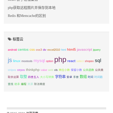
php获取远程图片并保存到本地
Redis 和Memcache的区别
标签云
centos
css
html5
javascript
android
css3
div
excel2010
html
jquery
php
js
sql
mysql
linux
react
mootools
option
select
shopex
thinkphp
stripos
strpos
value
web
xls
两位小数
保留小数
公共函数
公共类
取整
字符串
数组
取余运算
四舍五入
大小写转换
安卓
手册
时间
时间戳
查找
继承
编程
资源
除法精度