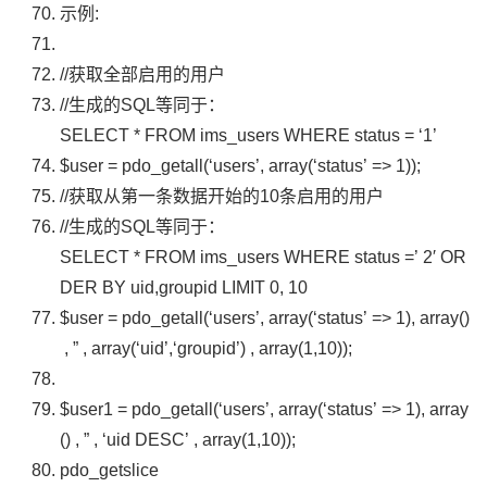
示例:
//获取全部启用的用户
//生成的SQL等同于：
SELECT * FROM ims_users WHERE status = ‘1’
$user
=
pdo_getall
(
‘users’
,
array
(
‘status’
=>
1
));
//获取从第一条数据开始的10条启用的用户
//生成的SQL等同于：
SELECT * FROM ims_users WHERE status =’ 2′ OR
DER BY uid,groupid LIMIT 0, 10
$user
=
pdo_getall
(
‘users’
,
array
(
‘status’
=>
1
),
array
()
,
”
,
array
(
‘uid’
,
‘groupid’
)
,
array
(
1
,
10
));
$user1
=
pdo_getall
(
‘users’
,
array
(
‘status’
=>
1
),
array
()
,
”
,
‘uid DESC’
,
array
(
1
,
10
));
pdo_getslice