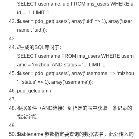
SELECT username, uid FROM ims_users WHERE u
id = ‘1’ LIMIT 1
$user
=
pdo_get
(
‘users’
,
array
(
‘uid’
=>
1
),
array
(
‘user
name’
,
‘uid’
));
//生成的SQL等同于：
SELECT username FROM ims_users WHERE usern
ame = ‘mizhou’ AND status = ‘1’ LIMIT 1
$user
=
pdo_get
(
‘users’
,
array
(
‘username’
=>
‘mizhou
’
,
‘status’
=>
1
),
array
(
‘username’
));
pdo_getcolumn
根据条件（
AND
连接）到指定的表中获取一条记录的
指定字段
$tablename
参数指定要查询的数据表名，此处传入的