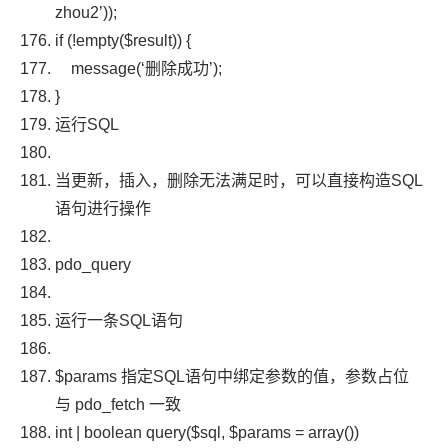
zhou2’
));
if
(!
empty
(
$result
))
{
message
(
‘删除成功’
);
}
运行
SQL
当更新，插入，删除无法满足时，可以直接构造
SQL
语句进行操作
pdo_query
运行一条
SQL
语句
$params
指定
SQL
语句中绑定参数的值，参数占位
与
pdo_fetch
一致
int
|
boolean
query
(
$sql
,
$params
=
array
())