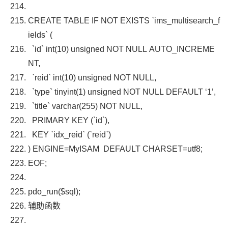
CREATE TABLE IF NOT EXISTS
`ims_multisearch_f
ields`
(
`id`
int
(
10
)
unsigned
NOT NULL AUTO_INCREME
NT
,
`reid`
int
(
10
)
unsigned
NOT NULL
,
`type`
tinyint
(
1
)
unsigned
NOT NULL DEFAULT
‘1’
,
`title`
varchar
(
255
)
NOT NULL
,
PRIMARY KEY
(
`id`
),
KEY
`idx_reid`
(
`reid`
)
)
ENGINE
=
MyISAM
DEFAULT CHARSET
=
utf8
;
EOF
;
pdo_run
(
$sql
);
辅助函数