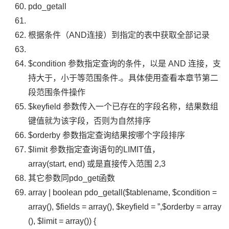
pdo_getall
根据条件（
AND
连接）到指定的表中获取全部记录
$condition
参数指定查询的条件，以是
AND
连接，支
持大于，小于等范围条件.。具体使用查看本章节第二
段范围条件操作
$keyfield
参数传入一个已存在的字段名称，结果数组
键值就为该字段，否则为自然排序
$orderby
参数指定查询结果按哪个字段排序
$limit
参数指定查询语句的
LIMIT
值，
array
(
start
,
end
)
或是直接传入范围
2
,
3
其它参数同
pdo_get
函数
array
|
boolean
pdo_getall
(
$tablename
,
$condition
=
array
(),
$fields
=
array
(),
$keyfield
=
”
,
$orderby
=
array
(),
$limit
=
array
())
{