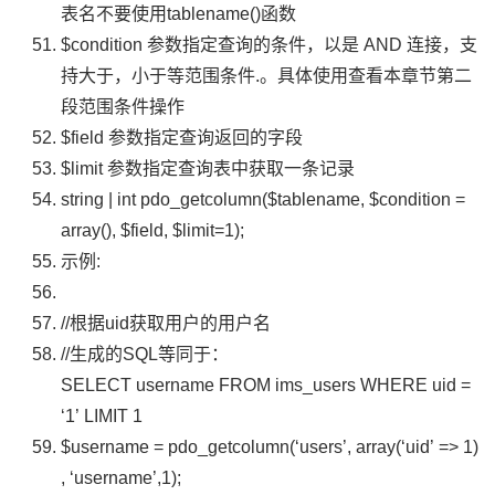
表名不要使用
tablename
()函数
$condition
参数指定查询的条件，以是
AND
连接，支
持大于，小于等范围条件.。具体使用查看本章节第二
段范围条件操作
$field
参数指定查询返回的字段
$limit
参数指定查询表中获取一条记录
string
|
int
pdo_getcolumn
(
$tablename
,
$condition
=
array
(),
$field
,
$limit
=
1
);
示例:
//根据uid获取用户的用户名
//生成的SQL等同于：
SELECT username FROM ims_users WHERE uid =
‘1’ LIMIT 1
$username
=
pdo_getcolumn
(
‘users’
,
array
(
‘uid’
=>
1
)
,
‘username’
,
1
);