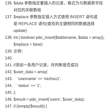
$data
参数指定要插入的记录，格式为与数据表字段
对应的关联数组
$replace
参数指定插入方式使用
INSERT
语句或
是
REPLACE
语句(查找到主键相同的数据选择
update
)
int
|
boolean
pdo_insert
(
$tablename
,
$data
=
array
(),
$replace
=
false
)
示例：
//添加一条用户记录，并判断是否成功
$user_data
=
array
(
‘username’
=>
‘mizhou1’
,
‘status’
=>
‘1’
,
);
$result
=
pdo_insert
(
‘users’
,
$user_data
);
if
(!
empty
(
$result
))
{