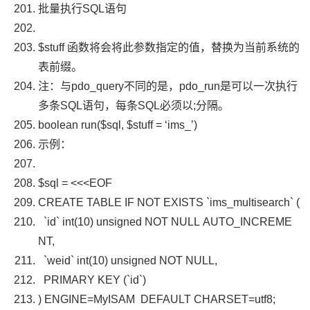
批量执行
SQL
语句
$stuff
函数将会将此参数指定的值，替换为当前系统的
表前缀。
注：与
pdo_query
不同的是，
pdo_run
是可以一次执行
多条
SQL
语句，每条
SQL
必须以;分隔。
boolean
run
(
$sql
,
$stuff
=
‘ims_’
)
示例：
$sql
=
<<<
EOF
CREATE TABLE IF NOT EXISTS
`ims_multisearch`
(
`id`
int
(
10
)
unsigned
NOT NULL AUTO_INCREME
NT
,
`weid`
int
(
10
)
unsigned
NOT NULL
,
PRIMARY KEY
(
`id`
)
)
ENGINE
=
MyISAM
DEFAULT CHARSET
=
utf8
;