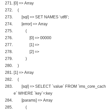
[
0
]
=>
Array
(
[
sql
]
=>
SET NAMES
‘utf8’
;
[
error
]
=>
Array
(
[
0
]
=>
00000
[
1
]
=>
[
2
]
=>
)
)
[
1
]
=>
Array
(
[
sql
]
=>
SELECT
`value`
FROM
`ims_core_cach
e`
WHERE
`key`
=:
key
[
params
]
=>
Array
(