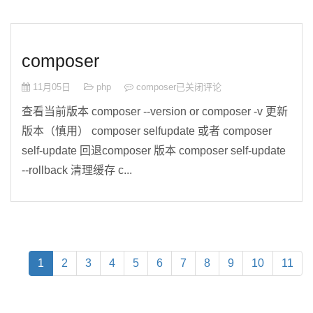
composer
11月05日
php
composer
已关闭评论
查看当前版本 composer --version or composer -v 更新
版本（慎用） composer selfupdate 或者 composer
self-update 回退composer 版本 composer self-update
--rollback 清理缓存 c...
(current)
1
2
3
4
5
6
7
8
9
10
11