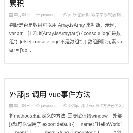
累积
03月04日
javascript
js 数组操作和数字字符串操作相关累
判断是否是数组可以用 Array.isArray 来判断，示例：
var arr = [1,2]; if(Array.isArray(arr)) { console.log("是数
组"); }else{ console.log("不是数组"); } 数组删除元素 var
arr = ['do...
外部js 调用 vue事件方法
03月04日
javascript
外部js 调用 vue事件方法
已关闭评论
将methods里面定义的方法, 需要赋值给window，外部
js就可以调用了 export default { name: "HelloWorld",
props: { msg: String, }, mounted() { // 将