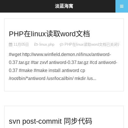
淡蓝海寓
PHP在linux读取word文档
11月05日
linux
,
php
PHP在linux读取word文档
已关闭评论
#wget http://www.winfield.demon.nl/linux/antiword-
0.37.tar.gz #tar zxvf antiword-0.37.tar.gz #cd antiword-
0.37 #make #make install antiword cp
/root/bin/*antiword /usr/local/bin/ mkdir /us...
svn post-commit 同步代码